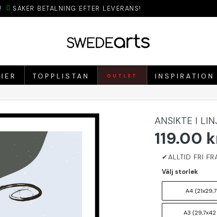
!
SÄKER BETALNING EFTER LEVERANS!
IER
TOPPLISTAN
INSPIRATION
OUTLET
ANSIKTE I LI
119.00 k
Välj storlek
A4 (21x29,7
A3 (29,7x42