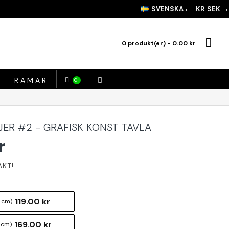
SVENSKA
KR
SEK
0 produkt(er) - 0.00 kr
RAMAR
0
NJER #2 - GRAFISK KONST TAVLA
r
119.00 kr
 cm)
169.00 kr
 cm)