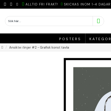
ALLTID FRI FRAKT!
SKICKAS INOM 1-4 DAGAR
POSTERS
KATEGOR
Ansikte i linjer #2 - Grafisk konst tavla