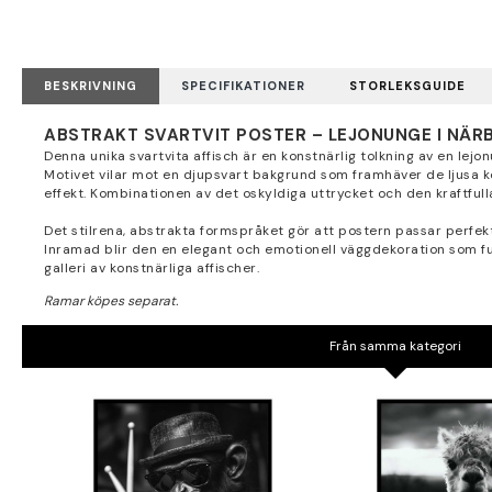
BESKRIVNING
SPECIFIKATIONER
STORLEKSGUIDE
ABSTRAKT SVARTVIT POSTER – LEJONUNGE I NÄRB
Denna unika svartvita affisch är en konstnärlig tolkning av en lejon
Motivet vilar mot en djupsvart bakgrund som framhäver de ljusa kont
effekt. Kombinationen av det oskyldiga uttrycket och den kraftful
Det stilrena, abstrakta formspråket gör att postern passar perfe
Inramad blir den en elegant och emotionell väggdekoration som f
galleri av konstnärliga affischer.
Från samma kategori