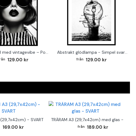
Fashion girl med vintagevibe – Poster för stilmedvetna hem
Abstrakt glödlampa - Simpel svartvit poster
129.00 kr
129.00 kr
(29,7x42cm) - SVART
TRÄRAM A3 (29,7x42cm) med glas - SVAR
169.00 kr
189.00 kr