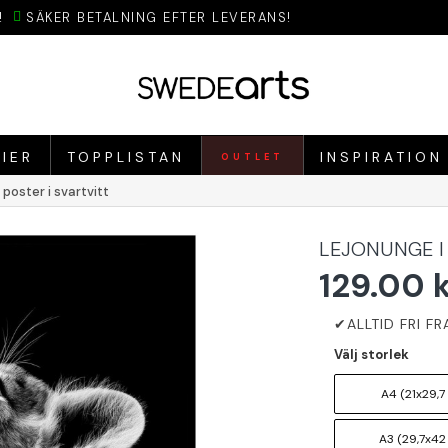
!
SÄKER BETALNING EFTER LEVERANS!
IER
TOPPLISTAN
INSPIRATION
OUTLET
 poster i svartvitt
LEJONUNGE I 
129.00 
Välj storlek
A4 (21x29,7
A3 (29,7x42