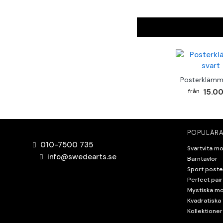
Posterklämm
15.00
POPULÄRA
010-7500 735
Svartvita mo
info@swedearts.se
Barntavlor
Sport poste
Perfect pair
Mystiska mo
Kvadratiska 
Kollektioner