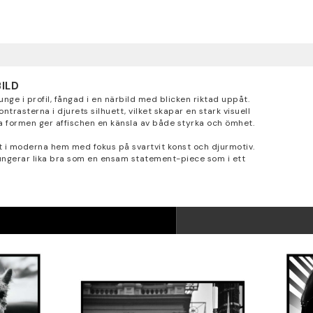
ILD
unge i profil, fångad i en närbild med blicken riktad uppåt.
rasterna i djurets silhuett, vilket skapar en stark visuell
la formen ger affischen en känsla av både styrka och ömhet.
kt i moderna hem med fokus på svartvit konst och djurmotiv.
ungerar lika bra som en ensam statement-piece som i ett