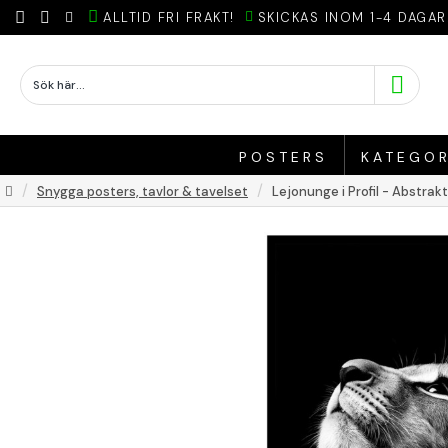
ALLTID FRI FRAKT!
SKICKAS INOM 1-4 DAGAR
POSTERS
KATEGOR
Snygga posters, tavlor & tavelset
Lejonunge i Profil - Abstrakt