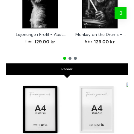
Lejonunge i Profil - Abstrakt poster i svartvitt
Monkey on the Drums - Trendig poster
129.00 kr
129.00 kr
Ramar
TR