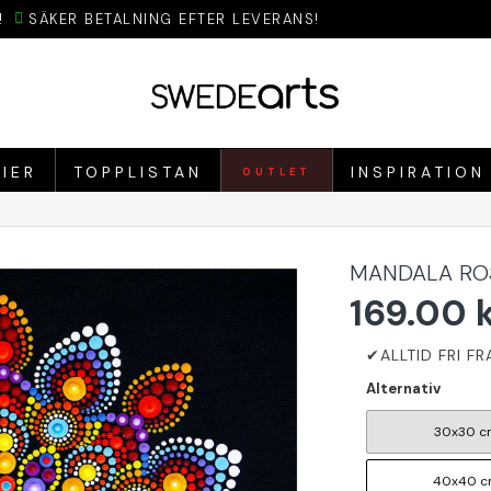
!
SÄKER BETALNING EFTER LEVERANS!
IER
TOPPLISTAN
INSPIRATION
OUTLET
MANDALA ROS
169.00 
Alternativ
30x30 c
40x40 