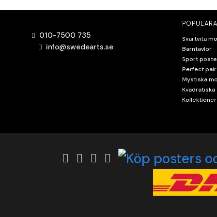
POPULÄRA
010-7500 735
Svartvita mo
info@swedearts.se
Barntavlor
Sport poste
Perfect pair
Mystiska mo
Kvadratiska 
Kollektioner