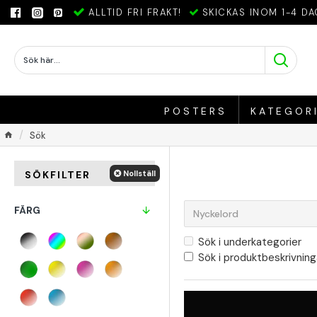
ALLTID FRI FRAKT!
SKICKAS INOM 1-4 DA
POSTERS
KATEGOR
Sök
Nollställ
SÖKFILTER
FÄRG
Sök i underkategorier
Sök i produktbeskrivning