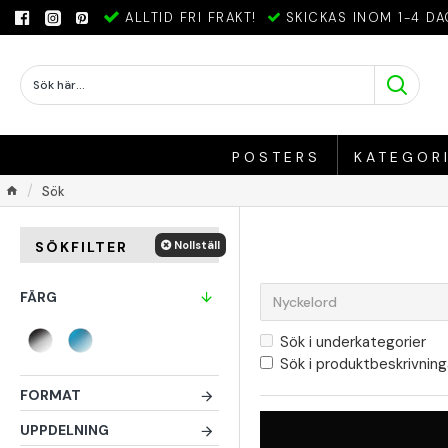
ALLTID FRI FRAKT!
SKICKAS INOM 1-4 DA
POSTERS
KATEGOR
Sök
Nollställ
SÖKFILTER
FÄRG
Sök i underkategorier
Sök i produktbeskrivning
FORMAT
UPPDELNING