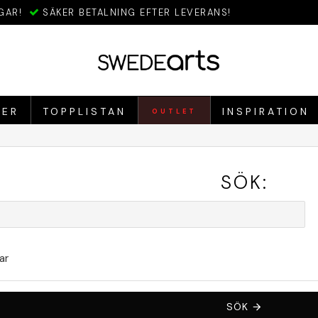
GAR!
SÄKER BETALNING EFTER LEVERANS!
IER
TOPPLISTAN
INSPIRATION
OUTLET
SÖK:
ar
SÖK