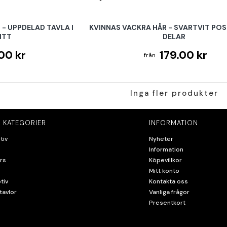
 - UPPDELAD TAVLA I
KVINNAS VACKRA HÅR - SVARTVIT POST
ITT
DELAR
00 kr
179.00 kr
Inga fler produkter
 KATEGORIER
INFORMATION
tiv
Nyheter
Information
rs
Köpevillkor
Mitt konto
tiv
Kontakta oss
tavlor
Vanliga frågor
Presentkort