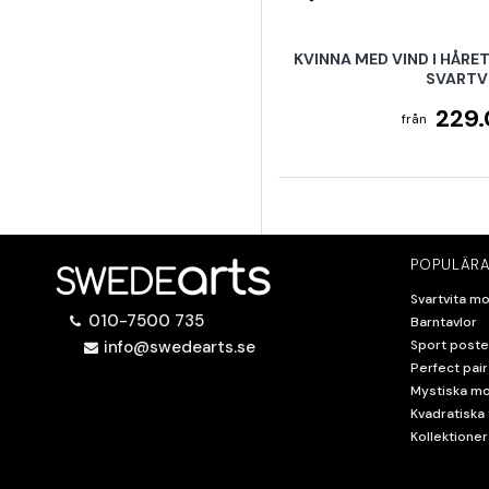
KVINNA MED VIND I HÅRET
SVARTV
229.
POPULÄRA
Svartvita mo
010-7500 735
Barntavlor
info@swedearts.se
Sport poste
Perfect pair
Mystiska mo
Kvadratiska 
Kollektioner