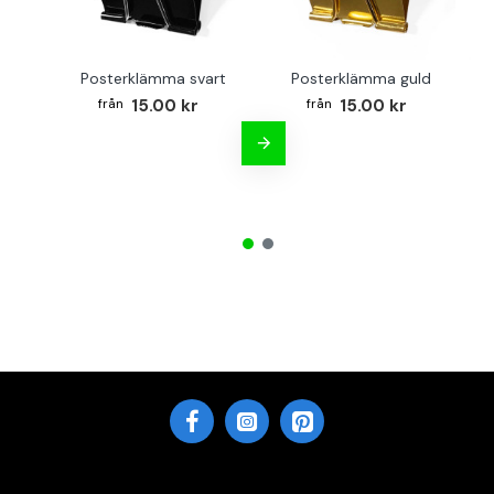
Posterklämma svart
Posterklämma guld
B
15.00 kr
15.00 kr