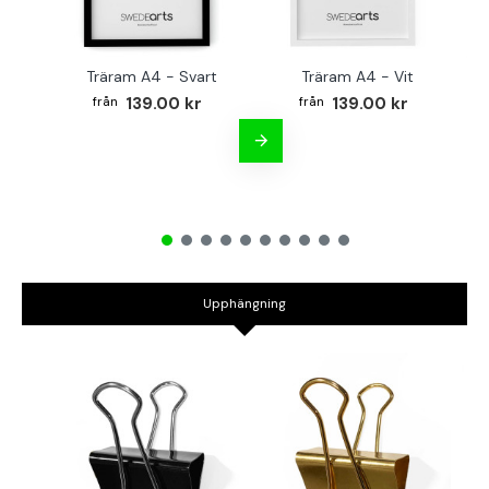
Träram A4 - Svart
Träram A4 - Vit
TR
139.00 kr
139.00 kr
Upphängning