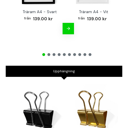
Träram A4 - Svart
Träram A4 - Vit
TR
139.00 kr
139.00 kr
Upphängning