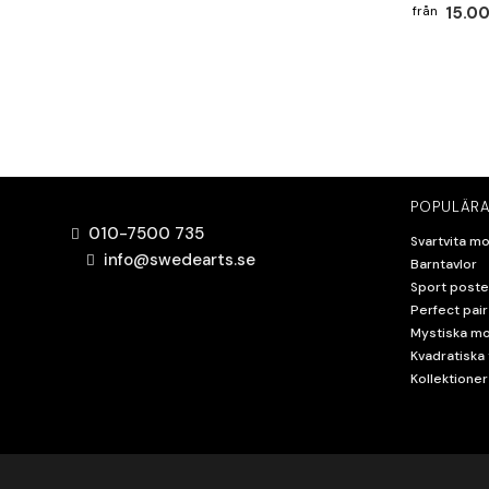
15.00
POPULÄRA
010-7500 735
Svartvita mo
info@swedearts.se
Barntavlor
Sport poste
Perfect pair
Mystiska mo
Kvadratiska 
Kollektioner