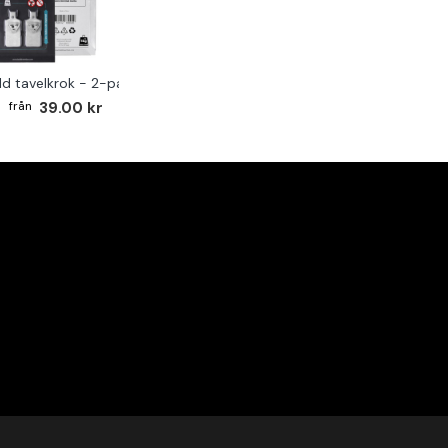
ld tavelkrok - 2-pack
39.00 kr