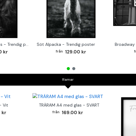
Monkey on the Drums - Trendig poster
Söt Alpacka - Trendig poster
Broadway 
0 kr
129.00 kr
Ramar
 Vit
TRÄRAM A4 med glas - SVART
 kr
169.00 kr