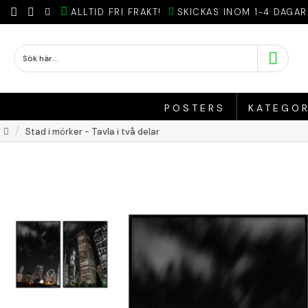
ALLTID FRI FRAKT!
SKICKAS INOM 1-4 DAGAR
POSTERS
KATEGOR
Stad i mörker - Tavla i två delar