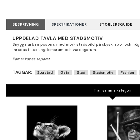
BESKRIVNING
SPECIFIKATIONER
STORLEKSGUIDE
UPPDELAD TAVLA MED STADSMOTIV
Snygga urban posters med mörk stadsbild på skyskrapor och höga 
inredas i t.ex ungdomsrum och vardagsrum.
TAGGAR:
Storstad
Gata
Stad
Stadsmotiv
Fashion
Från samma kategori