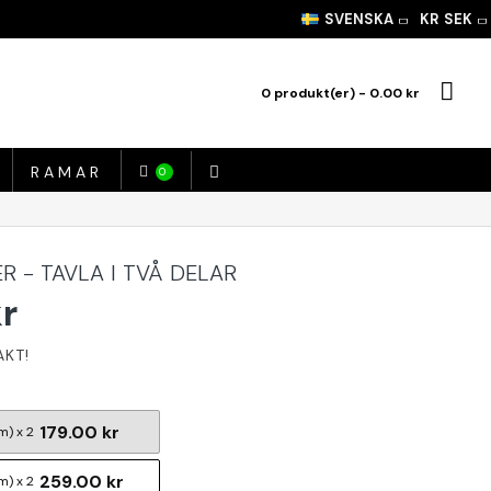
SVENSKA
KR
SEK
0 produkt(er) - 0.00 kr
RAMAR
0
R - TAVLA I TVÅ DELAR
kr
179.00 kr
m) x 2
259.00 kr
m) x 2