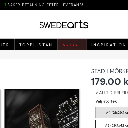
!
SÄKER BETALNING EFTER LEVERANS!
IER
TOPPLISTAN
INSPIRATION
OUTLET
STAD I MÖRKE
179.00 
Välj storlek
A4 (21x29,7 c
A3 (29,7x42 c