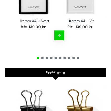
Träram A4 - Svart
Träram A4 - Vit
TR
139.00 kr
139.00 kr
Upphängning