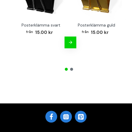
Posterklämma svart
Posterklämma guld
B
15.00 kr
15.00 kr