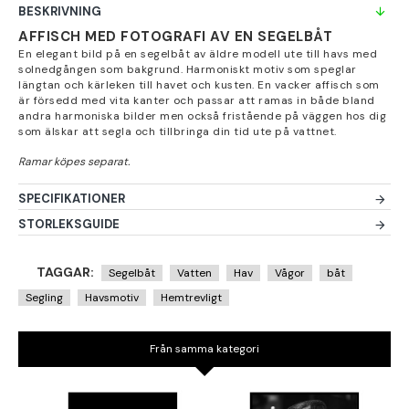
BESKRIVNING
AFFISCH MED FOTOGRAFI AV EN SEGELBÅT
En elegant bild på en segelbåt av äldre modell ute till havs med
solnedgången som bakgrund. Harmoniskt motiv som speglar
längtan och kärleken till havet och kusten. En vacker affisch som
är försedd med vita kanter och passar att ramas in både bland
andra harmoniska bilder men också fristående på väggen hos dig
som älskar att segla och tillbringa din tid ute på vattnet.
SPECIFIKATIONER
STORLEKSGUIDE
TAGGAR:
Segelbåt
Vatten
Hav
Vågor
båt
Segling
Havsmotiv
Hemtrevligt
Från samma kategori