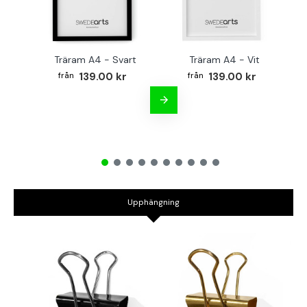
Träram A4 - Svart
Träram A4 - Vit
TR
139.00 kr
139.00 kr
Upphängning