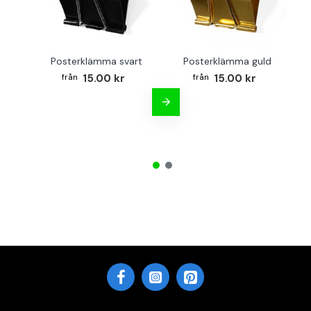
Posterklämma svart
Posterklämma guld
B
15.00 kr
15.00 kr