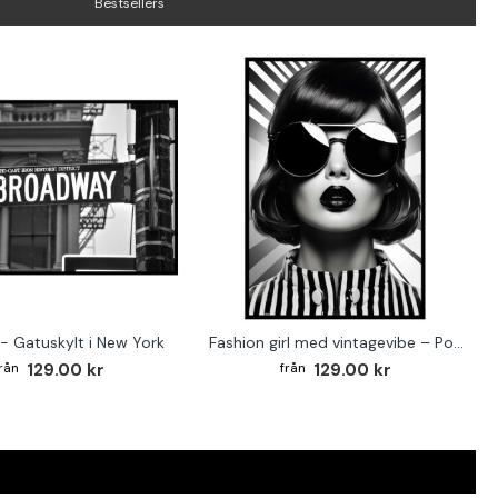
Bestsellers
- Gatuskylt i New York
Fashion girl med vintagevibe – Poster för stilmedvetna hem
129.00 kr
129.00 kr