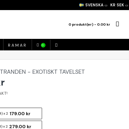
SVENSKA
KR
SEK
0 produkt(er) - 0.00 kr
RAMAR
0
STRANDEN - EXOTISKT TAVELSET
kr
179.00 kr
) x 2
279.00 kr
) x 2