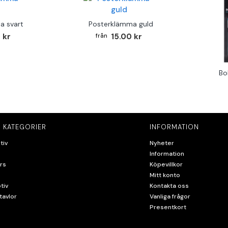
a svart
Posterklämma guld
 kr
15.00 kr
Bo
 KATEGORIER
INFORMATION
tiv
Nyheter
Information
rs
Köpevillkor
Mitt konto
tiv
Kontakta oss
tavlor
Vanliga frågor
Presentkort