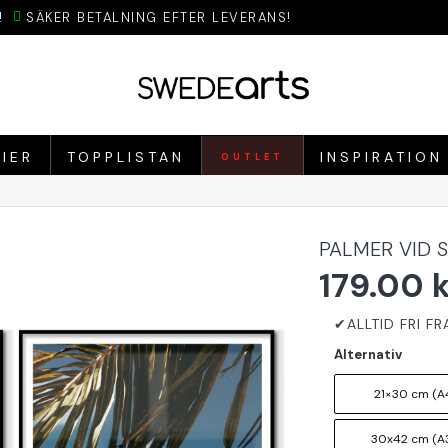
!
SÄKER BETALNING EFTER LEVERANS!
IER
TOPPLISTAN
INSPIRATION
OUTLET
PALMER VID 
179.00 
Alternativ
21×30 cm (A4
30x42 cm (A3