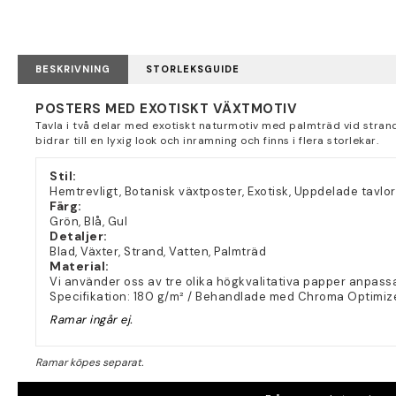
BESKRIVNING
STORLEKSGUIDE
POSTERS MED EXOTISKT VÄXTMOTIV
Tavla i två delar med exotiskt naturmotiv med palmträd vid stran
bidrar till en lyxig look och inramning och finns i flera storlekar.
Stil:
Hemtrevligt, Botanisk växtposter, Exotisk, Uppdelade tavlor,
Färg:
Grön, Blå, Gul
Detaljer:
Blad, Växter, Strand, Vatten, Palmträd
Material:
Vi använder oss av tre olika högkvalitativa papper anpassa
Specifikation: 180 g/m² / Behandlade med Chroma Optimiz
Ramar ingår ej.