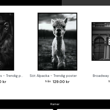
Monkey on the Drums - Trendig poster
Söt Alpacka - Trendig poster
Broadway 
0 kr
129.00 kr
Ramar