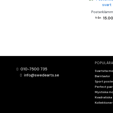
Posterklämm
15.00
POPULÄRA
010-7500 735
Svartvita mo
info@swedearts.se
Barntavlor
Sport poste
Perfect pair
Mystiska mo
Kvadratiska 
Kollektioner