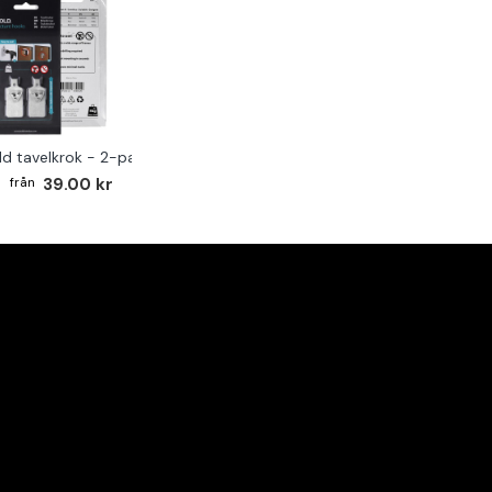
ld tavelkrok - 2-pack
39.00 kr