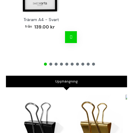
Träram A4 - Svart
TR
139.00 kr
Upphängning
B