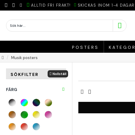
ALLTID FRI FRAKT!
SKICKAS INOM 1-4 DAGAR
POSTERS
KATEGOR
Musik posters
Nollställ
SÖKFILTER
FÄRG