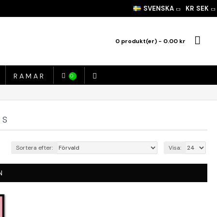
SVENSKA
KR
SEK
0 produkt(er) - 0.00 kr
RAMAR
0
RS
Sortera efter:
Visa:
N