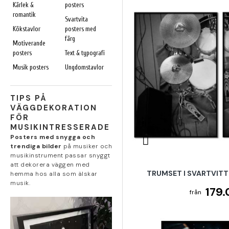
Kärlek &
posters
romantik
Svartvita
Kökstavlor
posters med
färg
Motiverande
posters
Text & typografi
Musik posters
Ungdomstavlor
TIPS PÅ
VÄGGDEKORATION
FÖR
MUSIKINTRESSERADE
Posters med snygga och
trendiga bilder
på musiker och
musikinstrument passar snyggt
att dekorera väggen med
TRUMSET I SVARTVITT
hemma hos alla som älskar
musik.
179.