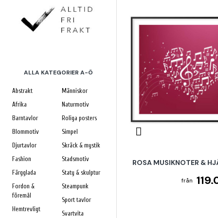
ALLA KATEGORIER A-Ö
Abstrakt
Människor
Afrika
Naturmotiv
Barntavlor
Roliga posters
Blommotiv
Simpel
Djurtavlor
Skräck & mystik
Fashion
Stadsmotiv
ROSA MUSIKNOTER & HJÄ
Färgglada
Staty & skulptur
119.
Fordon &
Steampunk
föremål
Sport tavlor
Hemtrevligt
Svartvita