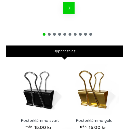
Upphängning
Posterklämma svart
Posterklämma guld
B
15.00 kr
15.00 kr