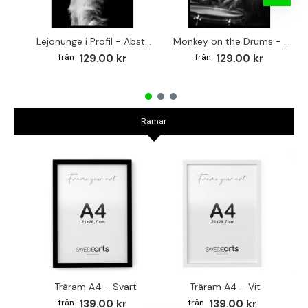
Lejonunge i Profil - Abstrakt poster i svartvitt
Monkey on the Drums - Trendig poster
129.00 kr
129.00 kr
Ramar
Träram A4 - Svart
Träram A4 - Vit
TR
139.00 kr
139.00 kr