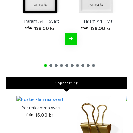
Träram A4 - Svart
Träram A4 - Vit
TR
139.00 kr
139.00 kr
Upphängning
Posterklämma svart
B
15.00 kr