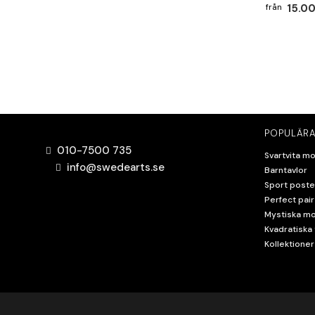
15.00
POPULÄRA
010-7500 735
Svartvita mo
info@swedearts.se
Barntavlor
Sport poste
Perfect pair
Mystiska mo
Kvadratiska 
Kollektioner