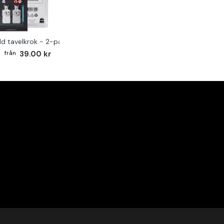
ld tavelkrok - 2-pack
39.00 kr