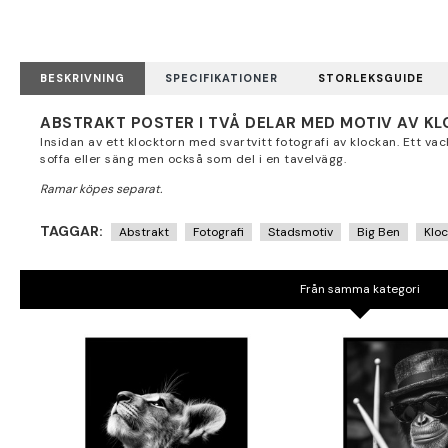
BESKRIVNING
SPECIFIKATIONER
STORLEKSGUIDE
ABSTRAKT POSTER I TVÅ DELAR MED MOTIV AV K
Insidan av ett klocktorn med svartvitt fotografi av klockan. Ett va
soffa eller säng men också som del i en tavelvägg.
TAGGAR:
Abstrakt
Fotografi
Stadsmotiv
Big Ben
Klo
Från samma kategori