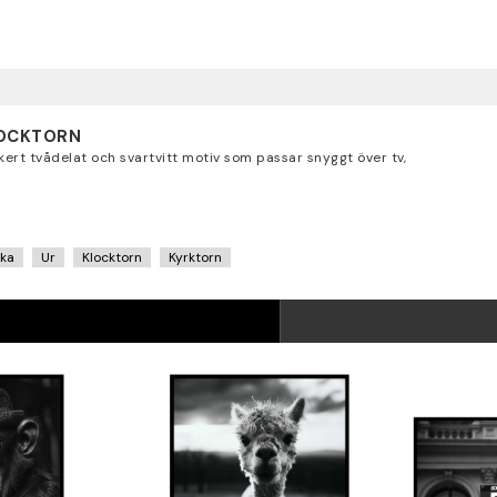
LOCKTORN
ckert tvådelat och svartvitt motiv som passar snyggt över tv,
cka
Ur
Klocktorn
Kyrktorn