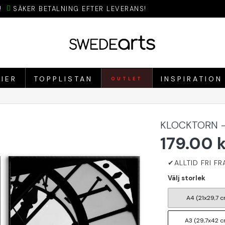
!
SÄKER BETALNING EFTER LEVERANS!
IER
TOPPLISTAN
INSPIRATION
OUTLET
KLOCKTORN -
179.00 
Välj storlek
A4 (21x29,7 c
A3 (29,7x42 c