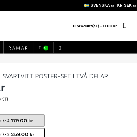
SVENSKA
KR
SEK
0 produkt(er) - 0.00 kr
RAMAR
0
 SVARTVITT POSTER-SET I TVÅ DELAR
kr
179.00 kr
m) x 2
259.00 kr
m) x 2