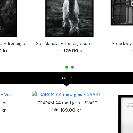
Monkey on the Drums - Trendig poster
Söt Alpacka - Trendig poster
Broadway 
0 kr
129.00 kr
Ramar
 Vit
TRÄRAM A4 med glas - SVART
 kr
169.00 kr