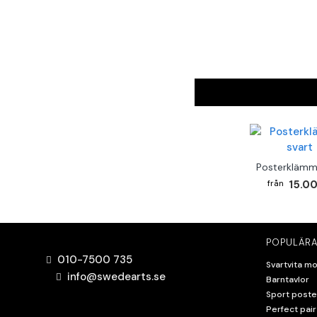
Posterklämm
15.00
POPULÄRA
010-7500 735
Svartvita mo
info@swedearts.se
Barntavlor
Sport poste
Perfect pair