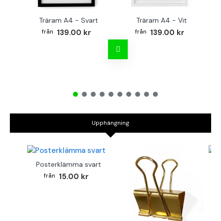
Träram A4 - Svart
Träram A4 - Vit
TR
139.00 kr
139.00 kr
Upphängning
Posterklämma svart
B
15.00 kr