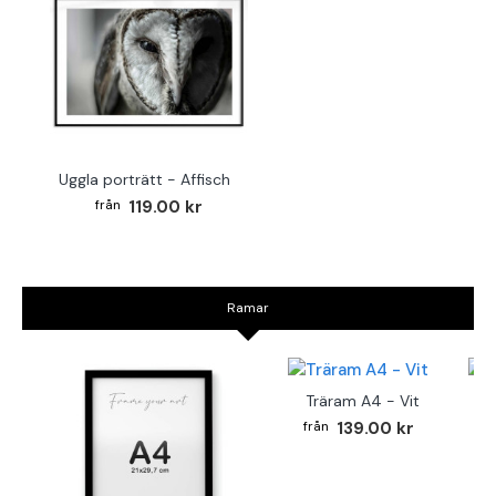
Uggla porträtt - Affisch
119.00 kr
Ramar
Träram A4 - Vit
TR
139.00 kr