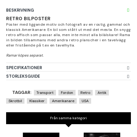
BESKRIVNING
RETRO BILPOSTER
Poster med liggande motiv och fotografi av en rostig, gammal och
klassisk Amerikanare. En bil som stått ut med det mesta. En snygg
retro affisch som passar alla, men inte minst alla bilälskare! Rama
in bilden tillsammans med andra retro planscher i en tavelvägg
eller fristående på t.ex en tavelhylla.
SPECIFIKATIONER
STORLEKSGUIDE
TAGGAR:
Transport
Fordon
Retro
Antik
Skrotbil
Klassiker
Amerikanare
USA
Från samma kategori