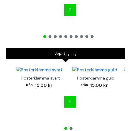
Upphängning
Posterklämma svart
Posterklämma guld
B
15.00 kr
15.00 kr