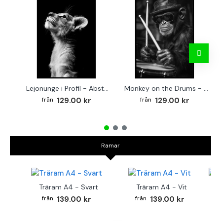
Lejonunge i Profil - Abstrakt poster i svartvitt
Monkey on the Drums - Trendig poster
129.00 kr
129.00 kr
Ramar
Träram A4 - Svart
Träram A4 - Vit
TR
139.00 kr
139.00 kr