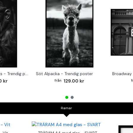
Monkey on the Drums - Trendig poster
Söt Alpacka - Trendig poster
Broadway 
0 kr
129.00 kr
Ramar
 Vit
TRÄRAM A4 med glas - SVART