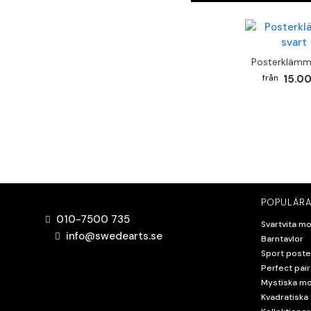
Posterklämm
15.00
POPULÄRA
010-7500 735
Svartvita mo
info@swedearts.se
Barntavlor
Sport poste
Perfect pair
Mystiska mo
Kvadratiska 