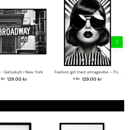
- Gatuskylt i New York
Fashion girl med vintagevibe – Poster för stilmedvetna hem
129.00 kr
129.00 kr