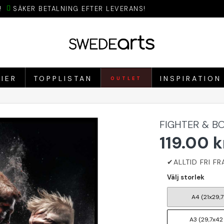
!
SÄKER BETALNING EFTER LEVERANS!
IER
TOPPLISTAN
INSPIRATION
OUTLET
FIGHTER & B
119.00 k
Välj storlek
A4 (21x29,7
A3 (29,7x42