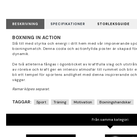
BESKRIVNING
SPECIFIKATIONER
STORLEKSGUIDE
BOXNING IN ACTION
Slå till med styrka och energi i ditt hem med vår imponerande spor
boxningsmatch. Denna coola och actionfyllda poster är skapad fö
dynamik.
De två atleterna fångas i ögonblicket av kraftfulla slag och utstrå
av rörelse och kraft ger en intensiv atmosfär till rummet och blir
bli ett tempel för sportens andlighet med denna inspirerande och 
väggar.
TAGGAR:
Sport
Träning
Motivation
Boxningshandskar
Från samma kategori