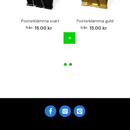
Posterklämma svart
Posterklämma guld
B
15.00 kr
15.00 kr