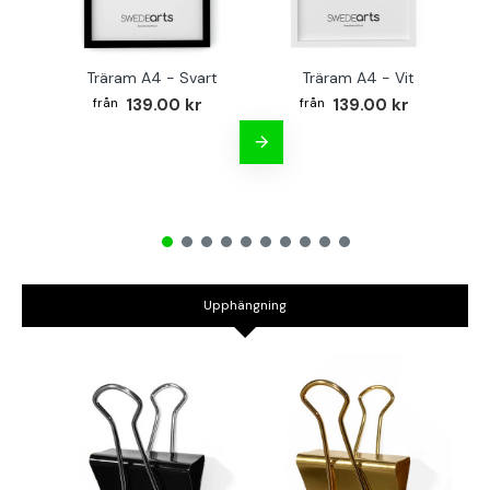
Träram A4 - Svart
Träram A4 - Vit
TR
139.00 kr
139.00 kr
Upphängning