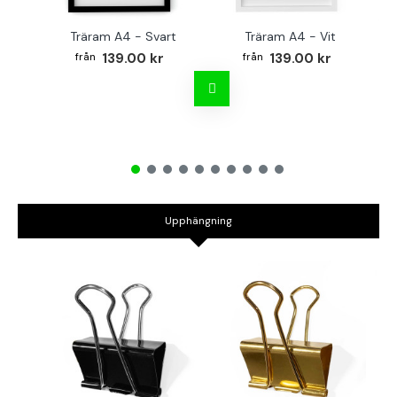
Träram A4 - Svart
Träram A4 - Vit
TR
139.00 kr
139.00 kr
Upphängning