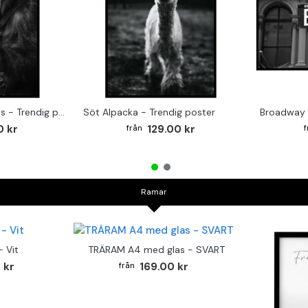
Monkey on the Drums - Trendig poster
Söt Alpacka - Trendig poster
Broadway 
0 kr
129.00 kr
Ramar
 Vit
TRÄRAM A4 med glas - SVART
 kr
169.00 kr