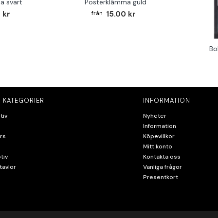
a svart
Posterklämma guld
 kr
15.00 kr
Bo
 KATEGORIER
INFORMATION
tiv
Nyheter
Information
rs
Köpevillkor
Mitt konto
tiv
Kontakta oss
tavlor
Vanliga frågor
Presentkort