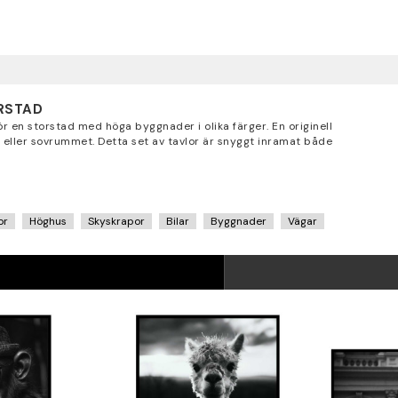
ORSTAD
ör en storstad med höga byggnader i olika färger. En originell
t eller sovrummet. Detta set av tavlor är snyggt inramat både
or
Höghus
Skyskrapor
Bilar
Byggnader
Vägar