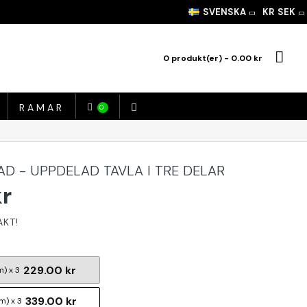
SVENSKA
KR
SEK
0 produkt(er) - 0.00 kr
RAMAR
0
AD - UPPDELAD TAVLA I TRE DELAR
kr
229.00 kr
m) x 3
339.00 kr
m) x 3