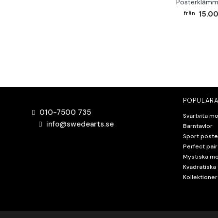
Posterklämm
15.00
POPULÄRA
010-7500 735
Svartvita mo
info@swedearts.se
Barntavlor
Sport poste
Perfect pair
Mystiska mo
Kvadratiska 
Kollektioner