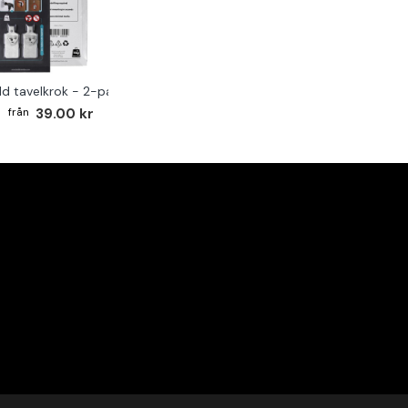
ld tavelkrok - 2-pack
39.00 kr