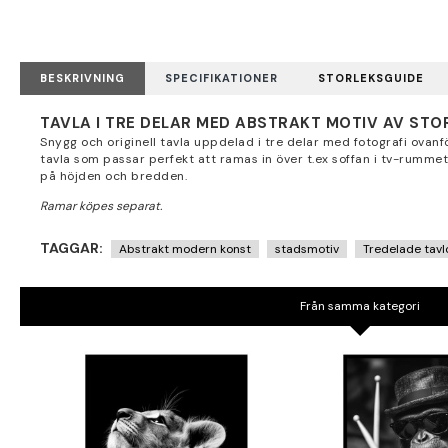
BESKRIVNING
SPECIFIKATIONER
STORLEKSGUIDE
TAVLA I TRE DELAR MED ABSTRAKT MOTIV AV ST
Snygg och originell tavla uppdelad i tre delar med fotografi ovanf
tavla som passar perfekt att ramas in över t.ex soffan i tv-rumme
på höjden och bredden.
TAGGAR:
Abstrakt modern konst
stadsmotiv
Tredelade tavl
Från samma kategori