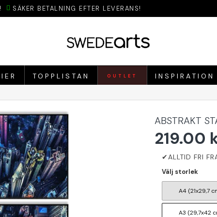
!
SÄKER BETALNING EFTER LEVERANS!
IER
TOPPLISTAN
INSPIRATION
OUTLET
ABSTRAKT ST
219.00 
Välj storlek
A4 (21x29,7 c
A3 (29,7x42 c