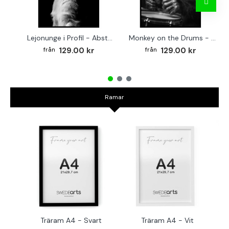
Lejonunge i Profil - Abstrakt poster i svartvitt
Monkey on the Drums - Trendig poster
129.00 kr
129.00 kr
Ramar
Träram A4 - Svart
Träram A4 - Vit
TR