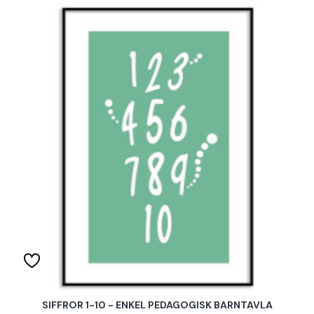
SIFFROR 1-10 - ENKEL PEDAGOGISK BARNTAVLA