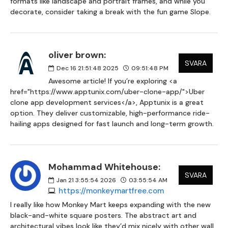
formats like landscape and portrait frames, and while you
decorate, consider taking a break with the fun game Slope.
oliver brown:
SVARA
Dec 16 21:51:48 2025
09:51:48 PM
Awesome article! If you’re exploring <a
href="https://www.apptunix.com/uber-clone-app/">Uber
clone app development services</a>, Apptunix is a great
option. They deliver customizable, high-performance ride-
hailing apps designed for fast launch and long-term growth.
Mohammad Whitehouse:
SVARA
Jan 21 3:55:54 2026
03:55:54 AM
https://monkeymartfree.com
I really like how Monkey Mart keeps expanding with the new
black-and-white square posters. The abstract art and
architectural vibes look like they’d mix nicely with other wall