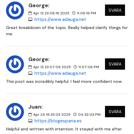
George:
SVARA
Apr 13 23:06:16 2025
11:06:16 PM
https://www.adauga.net
Great breakdown of the topic. Really helped clarify things for
me.
George:
SVARA
Apr 13 23:07:06 2025
11:07:06 PM
https://www.adauga.net
This post was incredibly helpful. I feel more confident now.
Juan:
SVARA
Apr 24 16:33:03 2025
04:33:03 PM
https://blogespana.es
Helpful and written with intention. It stayed with me after