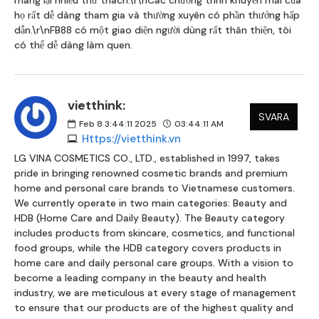
mang lại nhiều thử thách.\r\nCác chương trình khuyến mãi của
họ rất dễ dàng tham gia và thường xuyên có phần thưởng hấp
dẫn.\r\nFB88 có một giao diện người dùng rất thân thiện, tôi
có thể dễ dàng làm quen.
vietthink:
SVARA
Feb 8 3:44:11 2025
03:44:11 AM
Https://vietthink.vn
LG VINA COSMETICS CO., LTD., established in 1997, takes
pride in bringing renowned cosmetic brands and premium
home and personal care brands to Vietnamese customers.
We currently operate in two main categories: Beauty and
HDB (Home Care and Daily Beauty). The Beauty category
includes products from skincare, cosmetics, and functional
food groups, while the HDB category covers products in
home care and daily personal care groups. With a vision to
become a leading company in the beauty and health
industry, we are meticulous at every stage of management
to ensure that our products are of the highest quality and