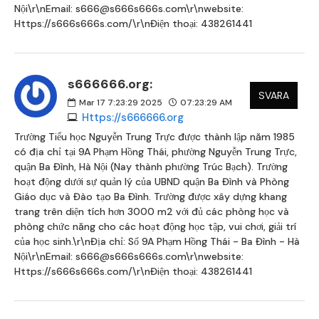
Nội\r\nEmail: s666@s666s666s.com\r\nwebsite:
Https://s666s666s.com/\r\nĐiện thoại: 438261441
s666666.org:
SVARA
Mar 17 7:23:29 2025
07:23:29 AM
Https://s666666.org
Trường Tiểu học Nguyễn Trung Trực được thành lập năm 1985
có địa chỉ tại 9A Phạm Hồng Thái, phường Nguyễn Trung Trực,
quận Ba Đình, Hà Nội (Nay thành phường Trúc Bạch). Trường
hoạt động dưới sự quản lý của UBND quận Ba Đình và Phòng
Giáo dục và Đào tạo Ba Đình. Trường được xây dựng khang
trang trên diện tích hơn 3000 m2 với đủ các phòng học và
phòng chức năng cho các hoạt động học tập, vui chơi, giải trí
của học sinh.\r\nĐịa chỉ: Số 9A Phạm Hồng Thái - Ba Đình - Hà
Nội\r\nEmail: s666@s666s666s.com\r\nwebsite:
Https://s666s666s.com/\r\nĐiện thoại: 438261441