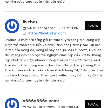
nghiệm cược trực tuyến tiên tiến nhất!
livebet:
SVARA
Feb 19 19:23:14 2025
07:23:14 PM
Https://livebetvn.com
LiveBet là một nền tảng giải trí trực tuyến sáng tạo, cung cấp
cược thể thao trực tiếp và nhiều tính năng tương tác. Dù bạn
là fan của bóng đá, bóng rổ hay các giải đấu eSports, LiveBet
đều mang đến cho bạn trải nghiệm cược hấp dẫn. Với hệ thống
cập nhật tỷ lệ cược nhanh chóng, bạn có thể cược trong suốt
trận đấu và tận dụng mọi cơ hội chiến thắng. Các phương thức
thanh toán an toàn và dịch vụ khách hàng 24/7 đảm bảo bạn
chơi mà không lo lắng. Tham gia LiveBet ngay hôm nay để trải
nghiệm cược trực tuyến tiên tiến nhất!
s666s666s.com:
SVARA
Mar 14 6:31:03 2025
06:31:03 AM