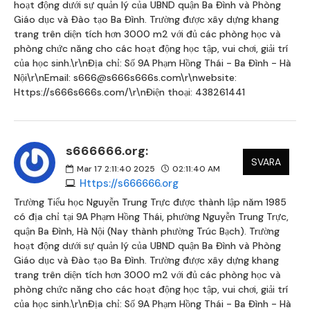
hoạt động dưới sự quản lý của UBND quận Ba Đình và Phòng
Giáo dục và Đào tạo Ba Đình. Trường được xây dựng khang
trang trên diện tích hơn 3000 m2 với đủ các phòng học và
phòng chức năng cho các hoạt động học tập, vui chơi, giải trí
của học sinh.\r\nĐịa chỉ: Số 9A Phạm Hồng Thái - Ba Đình - Hà
Nội\r\nEmail: s666@s666s666s.com\r\nwebsite:
Https://s666s666s.com/\r\nĐiện thoại: 438261441
s666666.org:
SVARA
Mar 17 2:11:40 2025
02:11:40 AM
Https://s666666.org
Trường Tiểu học Nguyễn Trung Trực được thành lập năm 1985
có địa chỉ tại 9A Phạm Hồng Thái, phường Nguyễn Trung Trực,
quận Ba Đình, Hà Nội (Nay thành phường Trúc Bạch). Trường
hoạt động dưới sự quản lý của UBND quận Ba Đình và Phòng
Giáo dục và Đào tạo Ba Đình. Trường được xây dựng khang
trang trên diện tích hơn 3000 m2 với đủ các phòng học và
phòng chức năng cho các hoạt động học tập, vui chơi, giải trí
của học sinh.\r\nĐịa chỉ: Số 9A Phạm Hồng Thái - Ba Đình - Hà