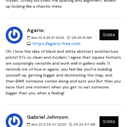
myself, totally botched the spacing and alignment; ended
up looking like a chaotic mess.
Agario:
SVARA
Nov 10 8:29:51 2025
08:29:51 AM
https://agario-free.com
Oh, I love the idea of black and white abstract architecture
prints! It\'s so clean and modern. I agree that square formats
are surprisingly versatile and work well in gallery walls. It
reminds me of how in agario, you feel like you\'re building
yourself up, getting bigger and dominating the map, and
then BAM, someone comes along and eats you! But then you
have that one moment when you get to eat someone
bigger than you, what a feeling!
Gabriel Johnson:
SVARA
Nov 22 5:24:47 2025
05:24:47 AM