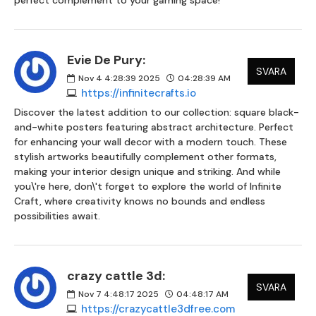
perfect complement to your gaming space!
Evie De Pury:
SVARA
Nov 4 4:28:39 2025
04:28:39 AM
https://infinitecrafts.io
Discover the latest addition to our collection: square black-
and-white posters featuring abstract architecture. Perfect
for enhancing your wall decor with a modern touch. These
stylish artworks beautifully complement other formats,
making your interior design unique and striking. And while
you\'re here, don\'t forget to explore the world of Infinite
Craft, where creativity knows no bounds and endless
possibilities await.
crazy cattle 3d:
SVARA
Nov 7 4:48:17 2025
04:48:17 AM
https://crazycattle3dfree.com