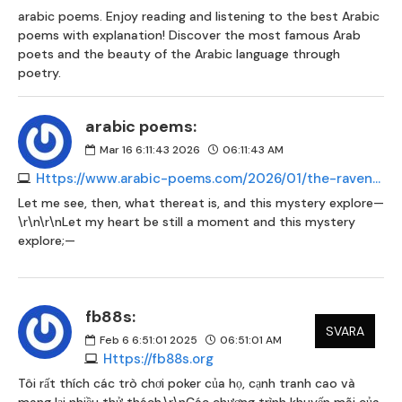
arabic poems. Enjoy reading and listening to the best Arabic
poems with explanation! Discover the most famous Arab
poets and the beauty of the Arabic language through
poetry.
arabic poems:
Mar 16 6:11:43 2026
06:11:43 AM
Https://www.arabic-poems.com/2026/01/the-raven-poem.html
Let me see, then, what thereat is, and this mystery explore—
\r\n\r\nLet my heart be still a moment and this mystery
explore;—
fb88s:
SVARA
Feb 6 6:51:01 2025
06:51:01 AM
Https://fb88s.org
Tôi rất thích các trò chơi poker của họ, cạnh tranh cao và