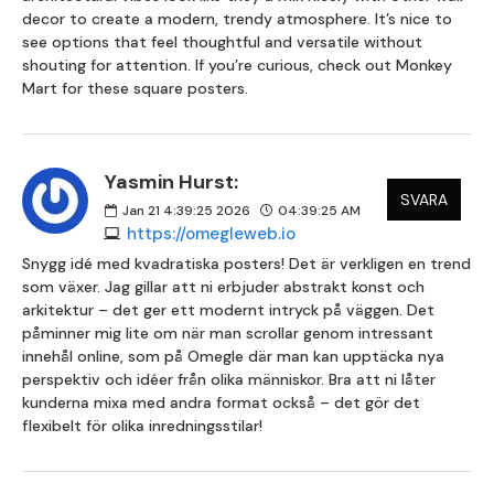
decor to create a modern, trendy atmosphere. It’s nice to
see options that feel thoughtful and versatile without
shouting for attention. If you’re curious, check out Monkey
Mart for these square posters.
Yasmin Hurst:
SVARA
Jan 21 4:39:25 2026
04:39:25 AM
https://omegleweb.io
Snygg idé med kvadratiska posters! Det är verkligen en trend
som växer. Jag gillar att ni erbjuder abstrakt konst och
arkitektur – det ger ett modernt intryck på väggen. Det
påminner mig lite om när man scrollar genom intressant
innehål online, som på Omegle där man kan upptäcka nya
perspektiv och idéer från olika människor. Bra att ni låter
kunderna mixa med andra format också – det gör det
flexibelt för olika inredningsstilar!