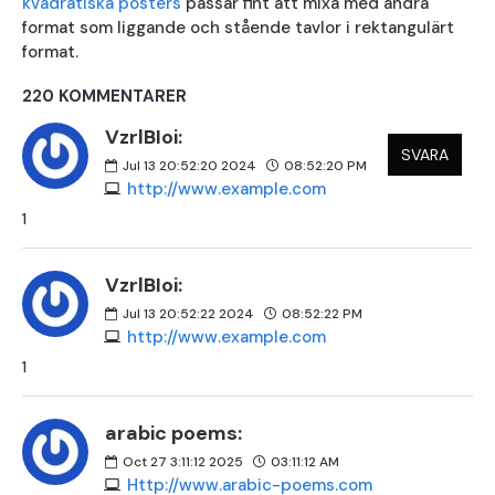
kvadratiska posters
passar fint att mixa med andra
format som liggande och stående tavlor i rektangulärt
format.
220 KOMMENTARER
VzrlBIoi:
SVARA
Jul 13 20:52:20 2024
08:52:20 PM
http://www.example.com
1
VzrlBIoi:
Jul 13 20:52:22 2024
08:52:22 PM
http://www.example.com
1
arabic poems:
Oct 27 3:11:12 2025
03:11:12 AM
Http://www.arabic-poems.com