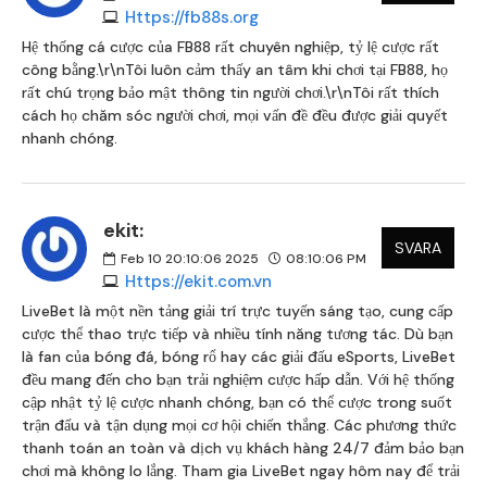
Https://fb88s.org
Hệ thống cá cược của FB88 rất chuyên nghiệp, tỷ lệ cược rất
công bằng.\r\nTôi luôn cảm thấy an tâm khi chơi tại FB88, họ
rất chú trọng bảo mật thông tin người chơi.\r\nTôi rất thích
cách họ chăm sóc người chơi, mọi vấn đề đều được giải quyết
nhanh chóng.
ekit:
SVARA
Feb 10 20:10:06 2025
08:10:06 PM
Https://ekit.com.vn
LiveBet là một nền tảng giải trí trực tuyến sáng tạo, cung cấp
cược thể thao trực tiếp và nhiều tính năng tương tác. Dù bạn
là fan của bóng đá, bóng rổ hay các giải đấu eSports, LiveBet
đều mang đến cho bạn trải nghiệm cược hấp dẫn. Với hệ thống
cập nhật tỷ lệ cược nhanh chóng, bạn có thể cược trong suốt
trận đấu và tận dụng mọi cơ hội chiến thắng. Các phương thức
thanh toán an toàn và dịch vụ khách hàng 24/7 đảm bảo bạn
chơi mà không lo lắng. Tham gia LiveBet ngay hôm nay để trải