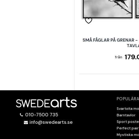
SMÅ FÅGLAR PÅ GRENAR -
TAVL
179.
POPULÄRA
Svartvita mo
010-7500 735
Barntavlor
info@swedearts.se
Sport poste
Perfect pair
Mystiska mo