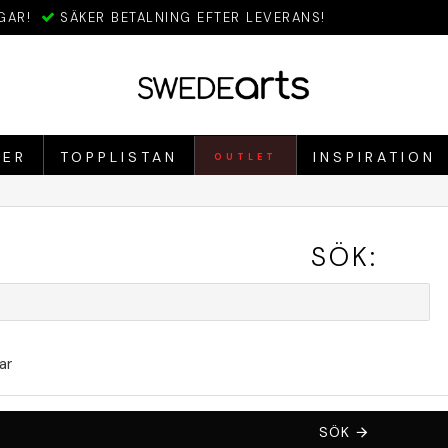
GAR!
SÄKER BETALNING EFTER LEVERANS!
IER
TOPPLISTAN
INSPIRATION
OUTLET
SÖK:
ar
SÖK