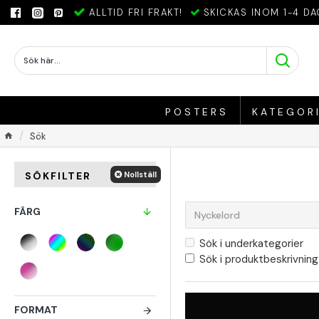
ALLTID FRI FRAKT!
SKICKAS INOM 1-4 DA
POSTERS
KATEGOR
Sök
Nollställ
SÖKFILTER
FÄRG
Sök i underkategorier
Sök i produktbeskrivning
FORMAT